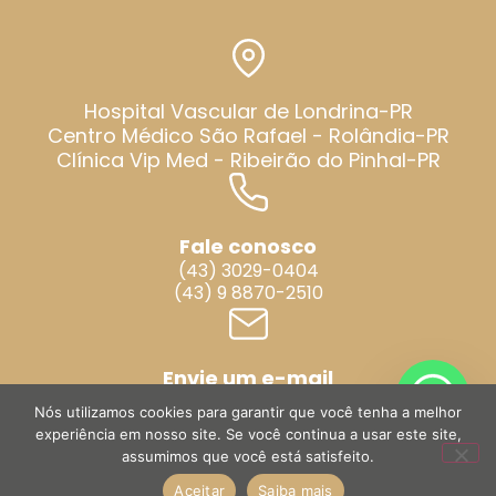
Hospital Vascular de Londrina-PR
Centro Médico São Rafael - Rolândia-PR
Clínica Vip Med - Ribeirão do Pinhal-PR
Fale conosco
(43) 3029-0404
(43) 9 8870-2510
Envie um e-mail
contato@dragabrielavascular.com.br
Nós utilizamos cookies para garantir que você tenha a melhor
experiência em nosso site. Se você continua a usar este site,
assumimos que você está satisfeito.
© 2026 - Todos os direitos reservados. Site desenvolvido por
Aceitar
Saiba mais